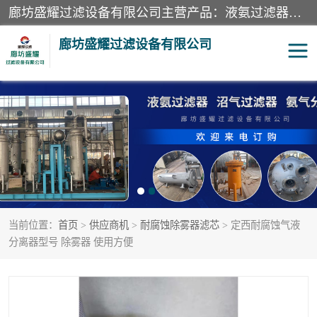
廊坊盛耀过滤设备有限公司主营产品：液氨过滤器、沼气过滤器、氨气分离器、二氧化碳过滤器、过滤器、液氨氨气过滤器、天然气过滤器、管道过滤器、*过滤器、液氨除油除水过滤器、氨气除油除水过滤器、焦炉煤气除焦油过滤器等。
廊坊盛耀过滤设备有限公司
二氧化碳过滤器
过滤器
液氨氨气过滤器
沼气过滤器
天然气过滤器
管道过滤器
当前位置：
首页
>
供应商机
>
耐腐蚀除雾器滤芯
> 定西耐腐蚀气液
甲醇过滤器
液氨除油除水过滤器
分离器型号 除雾器 使用方便
氨气除油除水过滤器
焦炉煤气除焦油过滤器
硝酸尾气分离器
酸雾聚结分离器