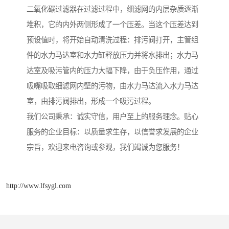
二氧化碳过滤器在过滤过程中，细滤网的内层杂质逐渐
堆积，它的内外两侧形成了一个压差。当这个压差达到
预设值时，将开始自动清洗过程：排污阀打开，主管组
件的水力马达室和水力缸释放压力并将水排出；水力马
达室及吸污管内的压力大幅下降，由于负压作用，通过
吸嘴吸取细滤网内壁的污物，由水力马达流入水力马达
室，由排污阀排出，形成一个吸污过程。
我们公司秉承：诚实守信，用户至上的服务理念。贴心
服务的企业目标：以质量求生存，以信誉求发展的企业
宗旨，欢迎来电咨询或参观，我们竭诚为您服务！
http://www.lfsygl.com