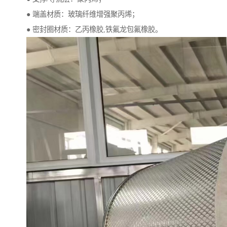
● 端盖材质：玻璃纤维增强聚丙烯；
● 密封圈材质：乙丙橡胶,铁氟龙包氟橡胶。