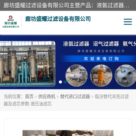
廊坊盛耀过滤设备有限公司主营产品：液氨过滤器、沼气过滤器、氨气分离器、二氧化碳过滤器、过滤器、液氨氨气过滤器、天然气过滤器、管道过滤器、*过滤器、液氨除油除水过滤器、氨气除油除水过滤器、焦炉煤气除焦油过滤器等。
廊坊盛耀过滤设备有限公司
二氧化碳过滤器
过滤器
液氨氨气过滤器
沼气过滤器
天然气过滤器
管道过滤器
当前位置：
首页
>
供应商机
>
替代进口过滤器
> 临汾替代派克过滤
甲醇过滤器
液氨除油除水过滤器
器及滤芯参数 液压油滤芯
氨气除油除水过滤器
焦炉煤气除焦油过滤器
硝酸尾气分离器
酸雾聚结分离器