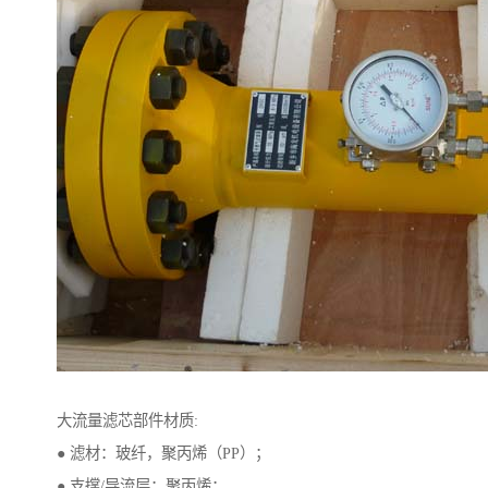
大流量滤芯部件材质:
● 滤材：玻纤，聚丙烯（PP）；
● 支撑/导流层：聚丙烯；