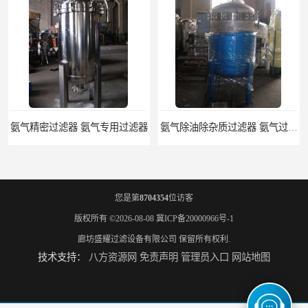
氨气精密过滤器 氨气专用过滤器
氨气除油除杂质过滤器 氨气过滤器生产厂家
您是第
8704354
位访客
版权所有 ©2026-08-08
冀ICP备20000966号-1
廊坊盛耀过滤设备有限公司
保留所有权利.
技术支持：
八方资源网
免责声明
管理员入口
网站地图
液氨专用过滤器 液氨过滤器生产厂家
液氨除油脱水过滤器 液氨专用过滤器