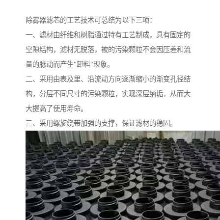
除雾器滤芯的工艺技术可总结为以下三项：
一、滤材由纤维和树脂通过特有工艺制成，具有固定的
空隙结构，滤材无脱落，被的污染颗粒不会因压差和流
量的脉动而产生"卸料"现象。
二、采用由表及里、沿流动方向逐渐缩小的渐变孔径结
构，分层不同尺寸的污染颗粒，实现深层纳垢，从而大
大提高了使用寿命。
三、采用螺旋绕带加强的支撑，保证滤材的稳固。