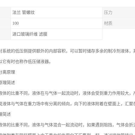
法兰 管螺纹
压力
100
材质
进口玻璃纤维 滤膜
对系统的低压侧提供额外的内部容积，可以暂时储存多余的制冷剂液体，
以它有时也称作低压储液器。
分离原理
原理简述
液体的比重不同，液体在与气体一起流动时，液体会受到重力作用较大，
说液体与气体在重力场中有分离的倾向，向下的液体附着在壁面上，汇聚
理简述
液体的比重不同，液体与气体混合一起流动时，如果遇到阻挡，气体会折