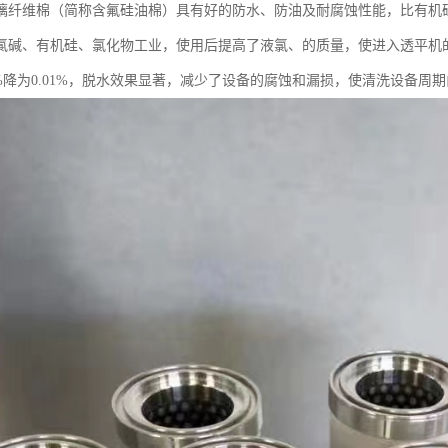
璃纤维棉（简称含氟硅油棉）具有好的防水、防油及耐腐蚀性能，比有机
氯碱、有机硅、氯化物工业，使用后提高了液氯、的质量，使进入透平机的含水
06%降为0.01%，脱水效果显著，减少了设备的腐蚀和漏损，使清洗设备周