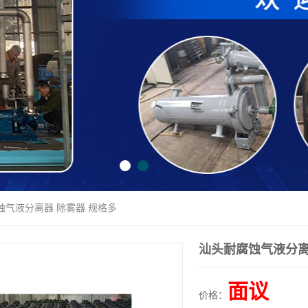
蚀气液分离器 除雾器 规格多
汕头耐腐蚀气液分离
面议
价格：