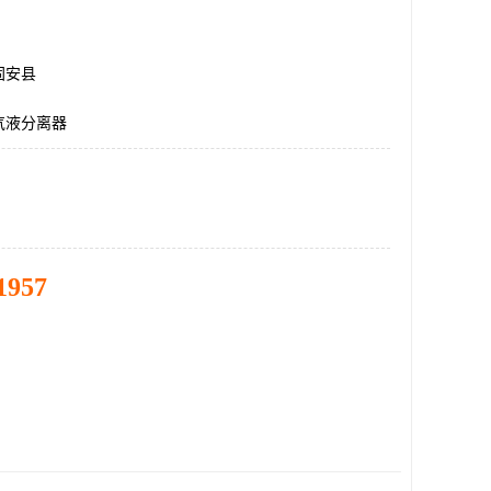
固安县
气液分离器
1957