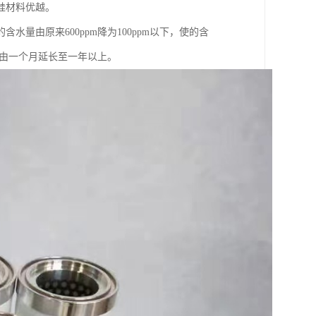
硅材料优越。
量由原来600ppm降为100ppm以下，使的含
期由一个月延长至一年以上。