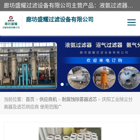
廊坊盛耀过滤设备有限公司主营产品：液氨过滤器、沼气过滤器、氨气分离器、二氧化碳过滤器、过滤器、液氨氨气过滤器、天然气过滤器、管道过滤器、*过滤器、液氨除油除水过滤器、氨气除油除水过滤器、焦炉煤气除焦油过滤器等。
廊坊盛耀过滤设备有限公司
二氧化碳过滤器
过滤器
液氨氨气过滤器
沼气过滤器
天然气过滤器
管道过滤器
当前位置：
首页
>
供应商机
>
耐腐蚀除雾器滤芯
> 庆阳工业除尘分
甲醇过滤器
液氨除油除水过滤器
离器及滤芯供应商 使用范围广
氨气除油除水过滤器
焦炉煤气除焦油过滤器
硝酸尾气分离器
酸雾聚结分离器