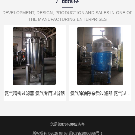
产品推荐
DEVELOPMENT, DESIGN, PRODUCTION AND SALES IN ONE OF
THE MANUFACTURING ENTERPRISES
精密过滤器 氨气专用过滤器
氨气除油除杂质过滤器 氨气过滤器生产厂家
您是第
8704699
位访客
版权所有 ©2026-08-08
冀ICP备20000966号-1