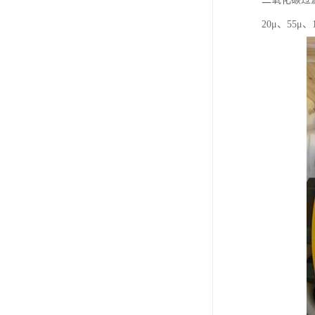
20μ、55