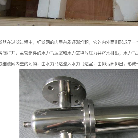
滤器在过滤过程中，细滤网的内层杂质逐渐堆积，它的内外两侧形成了一
污阀打开，主管组件的水力马达室和水力缸释放压力并将水排出；水力马
取细滤网内壁的污物，由水力马达流入水力马达室，由排污阀排出，形成