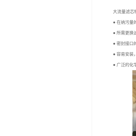
大流量滤芯
● 在纳污
● 所需更
● 密封接
● 容易安
● 广泛的