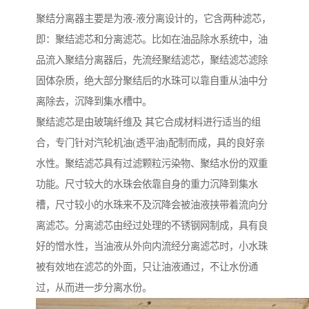
聚结分离器主要是为液-液分离设计的，它含两种滤芯，
即：聚结滤芯和分离滤芯。比如在油品除水系统中，油
品流入聚结分离器后，先流经聚结滤芯，聚结滤芯滤除
固体杂质，绝大部分聚结后的水珠可以靠自重从油中分
离除去，沉降到集水槽中。
聚结滤芯是由玻璃纤维及 其它合成材料进行适当的组
合，专门针对汽轮机油(透平油)配制而成，具的良好亲
水性。聚结滤芯具有过滤颗粒污染物、聚结水份的双重
功能。尺寸较大的水珠会依靠自身的重力沉降到集水
槽，尺寸较小的水珠来不及沉降会被油液挟带着流向分
离滤芯。分离滤芯由经过处理的不锈钢网制成，具有良
好的憎水性，当油液从外向内流经分离滤芯时，小水珠
被有效地在滤芯的外面，只让油液通过，不让水份通
过，从而进一步分离水份。