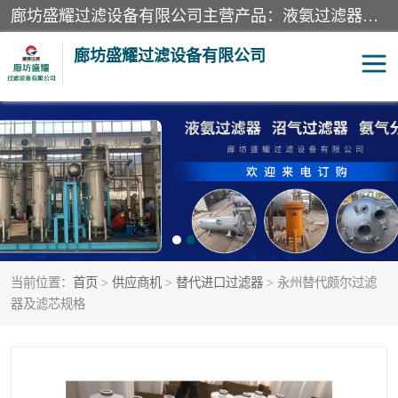
廊坊盛耀过滤设备有限公司主营产品：液氨过滤器、沼气过滤器、氨气分离器、二氧化碳过滤器、过滤器、液氨氨气过滤器、天然气过滤器、管道过滤器、*过滤器、液氨除油除水过滤器、氨气除油除水过滤器、焦炉煤气除焦油过滤器等。
廊坊盛耀过滤设备有限公司
二氧化碳过滤器
过滤器
液氨氨气过滤器
沼气过滤器
天然气过滤器
管道过滤器
当前位置：
首页
>
供应商机
>
替代进口过滤器
> 永州替代颇尔过滤
甲醇过滤器
液氨除油除水过滤器
器及滤芯规格
氨气除油除水过滤器
焦炉煤气除焦油过滤器
硝酸尾气分离器
酸雾聚结分离器