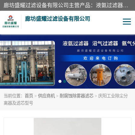
廊坊盛耀过滤设备有限公司主营产品：液氨过滤器、沼气过滤器、氨气分离器、二氧化碳过滤器、过滤器、液氨氨气过滤器、天然气过滤器、管道过滤器、*过滤器、液氨除油除水过滤器、氨气除油除水过滤器、焦炉煤气除焦油过滤器等。
廊坊盛耀过滤设备有限公司
二氧化碳过滤器
过滤器
液氨氨气过滤器
沼气过滤器
天然气过滤器
管道过滤器
当前位置：
首页
>
供应商机
>
耐腐蚀除雾器滤芯
> 庆阳工业除尘分
甲醇过滤器
液氨除油除水过滤器
离器及滤芯型号
氨气除油除水过滤器
焦炉煤气除焦油过滤器
硝酸尾气分离器
酸雾聚结分离器