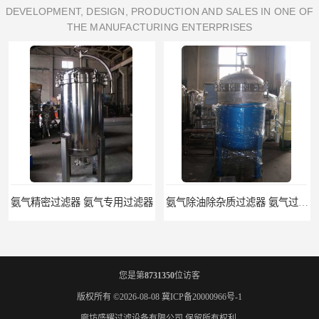
DEVELOPMENT, DESIGN, PRODUCTION AND SALES IN ONE OF
THE MANUFACTURING ENTERPRISES
精密过滤器 氨气专用过滤器
氨气除油除杂质过滤器 氨气过滤器生产厂家
您是第
8731350
位访客
版权所有 ©2026-08-08
冀ICP备20000966号-1
廊坊盛耀过滤设备有限公司
保留所有权利.