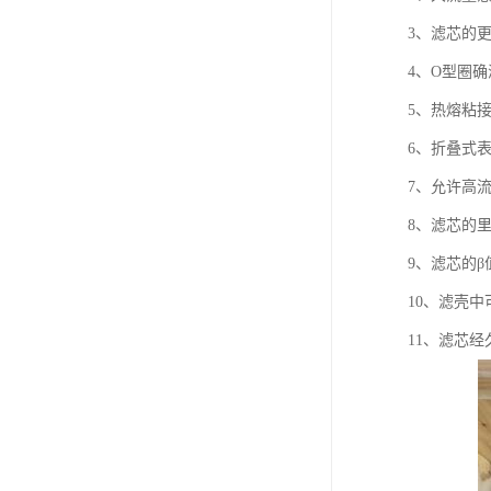
3、滤芯的
4、O型圈
5、热熔粘
6、折叠式
7、允许高
8、滤芯的
9、滤芯的β值
10、滤壳
11、滤芯