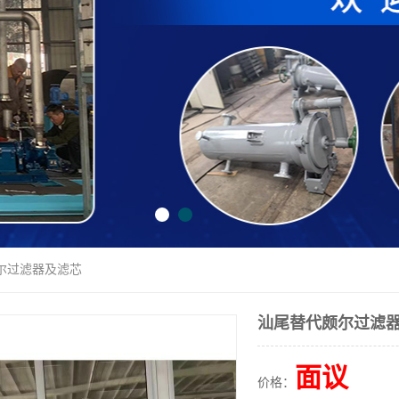
尔过滤器及滤芯
汕尾替代颇尔过滤
面议
价格：