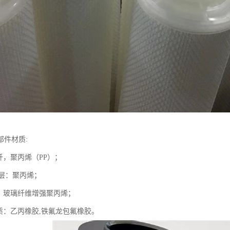
部件材质:
纤，聚丙烯（PP）；
流层：聚丙烯；
质：玻璃纤维增强聚丙烯；
材质：乙丙橡胶,铁氟龙包氟橡胶。