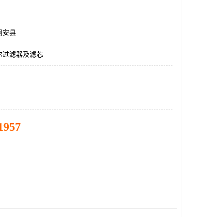
固安县
尔过滤器及滤芯
1957