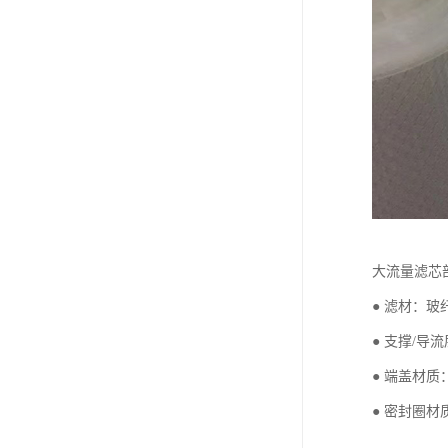
大流量滤芯
● 滤材：玻
● 支撑/导
● 端盖材
● 密封圈