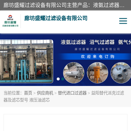
廊坊盛耀过滤设备有限公司主营产品：液氨过滤器、沼气过滤器、氨气分离器、二氧化碳过滤器、过滤器、液氨氨气过滤器、天然气过滤器、管道过滤器、*过滤器、液氨除油除水过滤器、氨气除油除水过滤器、焦炉煤气除焦油过滤器等。
廊坊盛耀过滤设备有限公司
二氧化碳过滤器
过滤器
液氨氨气过滤器
沼气过滤器
天然气过滤器
管道过滤器
当前位置：
首页
>
供应商机
>
替代进口过滤器
> 益阳替代派克过滤
甲醇过滤器
液氨除油除水过滤器
器及滤芯型号 液压油滤芯
氨气除油除水过滤器
焦炉煤气除焦油过滤器
硝酸尾气分离器
酸雾聚结分离器