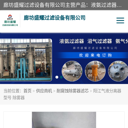
廊坊盛耀过滤设备有限公司主营产品：液氨过滤器、沼气过滤器、氨气分离器、二氧化碳过滤器、过滤器、液氨氨气过滤器、天然气过滤器、管道过滤器、*过滤器、液氨除油除水过滤器、氨气除油除水过滤器、焦炉煤气除焦油过滤器等。
廊坊盛耀过滤设备有限公司
二氧化碳过滤器
过滤器
液氨氨气过滤器
沼气过滤器
天然气过滤器
管道过滤器
当前位置：
首页
>
供应商机
>
耐腐蚀除雾器滤芯
> 阳江气液分离器
甲醇过滤器
液氨除油除水过滤器
型号 除雾器
氨气除油除水过滤器
焦炉煤气除焦油过滤器
硝酸尾气分离器
酸雾聚结分离器