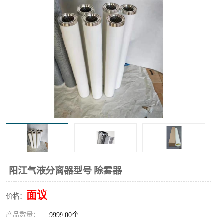
高炉煤气过滤器
替代进口过滤器
化工盐酸气聚结器
耐腐蚀除雾器滤芯
阳江气液分离器型号 除雾器
面议
价格：
产品数量：
9999.00个