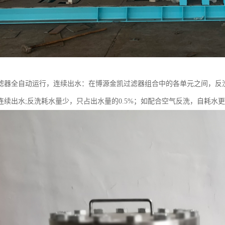
滤器全自动运行，连续出水：在博源金凯过滤器组合中的各单元之间，反
连续出水;反洗耗水量少，只占出水量的0.5%；如配合空气反洗，自耗水更可