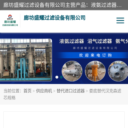
廊坊盛耀过滤设备有限公司主营产品：液氨过滤器、沼气过滤器、氨气分离器、二氧化碳过滤器、过滤器、液氨氨气过滤器、天然气过滤器、管道过滤器、*过滤器、液氨除油除水过滤器、氨气除油除水过滤器、焦炉煤气除焦油过滤器等。
廊坊盛耀过滤设备有限公司
二氧化碳过滤器
过滤器
液氨氨气过滤器
沼气过滤器
天然气过滤器
管道过滤器
当前位置：
首页
>
供应商机
>
替代进口过滤器
> 娄底替代汉克森滤
甲醇过滤器
液氨除油除水过滤器
芯规格
氨气除油除水过滤器
焦炉煤气除焦油过滤器
硝酸尾气分离器
酸雾聚结分离器