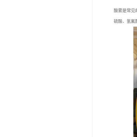
酸雾是常见
硫酸、氢氟