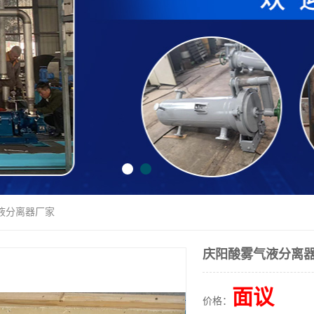
液分离器厂家
庆阳酸雾气液分离
面议
价格：