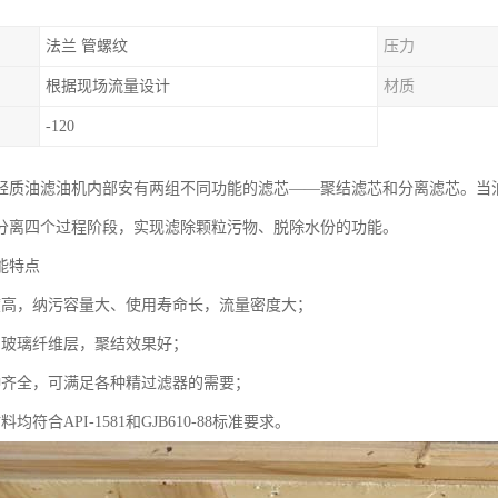
法兰 管螺纹
压力
根据现场流量设计
材质
-120
轻质油滤油机内部安有两组不同功能的滤芯——聚结滤芯和分离滤芯。当
分离四个过程阶段，实现滤除颗粒污物、脱除水份的功能。
能特点
度高，纳污容量大、使用寿命长，流量密度大；
的玻璃纤维层，聚结效果好；
种齐全，可满足各种精过滤器的需要；
均符合API-1581和GJB610-88标准要求。