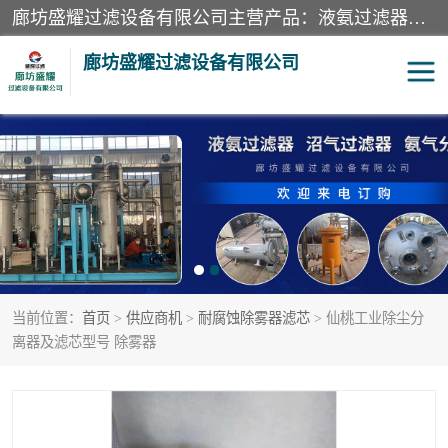
廊坊盛耀过滤设备有限公司主营产品：液氨过滤器、沼气过滤器、氨气分离器、二氧化碳过滤器、过滤器、液氨氨气过滤器、天然气过滤器、管道过滤器、*过滤器、液氨除油除水过滤器、氨气除油除水过滤器、焦炉煤气除焦油过滤器等。
廊坊盛耀过滤设备有限公司
二氧化碳过滤器
过滤器
液氨氨气过滤器
沼气过滤器
天然气过滤器
管道过滤器
当前位置：
首页
>
供应商机
>
耐腐蚀除雾器滤芯
> 仙桃工业除尘分
甲醇过滤器
液氨除油除水过滤器
离器及滤芯型号 除雾器
氨气除油除水过滤器
焦炉煤气除焦油过滤器
硝酸尾气分离器
酸雾聚结分离器