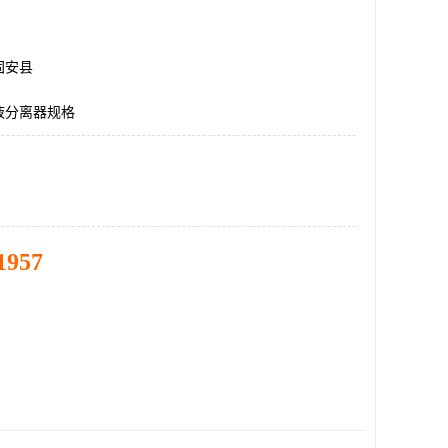
固安县
液分离器规格
1957