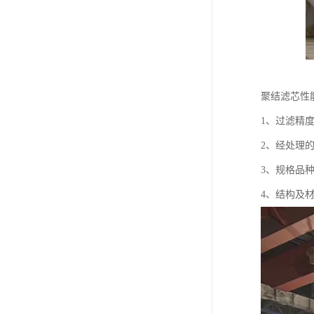
聚结滤芯性
1、过滤精
2、经处理
3、规格品
4、结构及材料