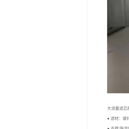
大流量滤芯
● 滤材：玻
● 支撑/导