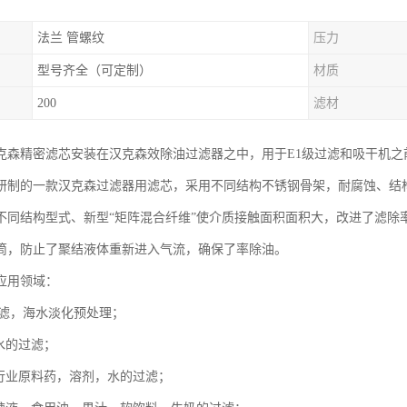
法兰 管螺纹
压力
型号齐全（可定制）
材质
200
滤材
克森精密滤芯安装在汉克森效除油过滤器之中，用于E1级过滤和吸干机
研制的一款汉克森过滤器用滤芯，采用不同结构不锈钢骨架，耐腐蚀、结
不同结构型式、新型“矩阵混合纤维”使介质接触面积面积大，改进了滤除
筒，防止了聚结液体重新进入气流，确保了率除油。
应用领域：
过滤，海水淡化预处理；
水的过滤；
药行业原料药，溶剂，水的过滤；