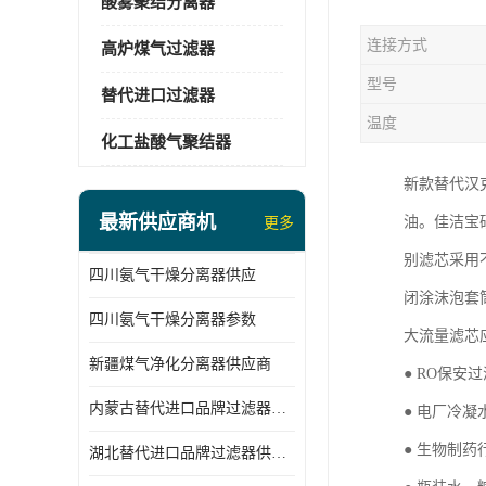
酸雾聚结分离器
连接方式
高炉煤气过滤器
型号
替代进口过滤器
温度
化工盐酸气聚结器
新款替代汉
最新供应商机
油。佳洁宝
更多
别滤芯采用
四川氨气干燥分离器供应
闭涂沫泡套
四川氨气干燥分离器参数
大流量滤芯
新疆煤气净化分离器供应商
● RO保安
内蒙古替代进口品牌过滤器厂家
● 电厂冷凝
● 生物制
湖北替代进口品牌过滤器供应商