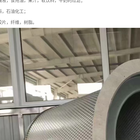
，糖液，食用油，果汁，软饮料，牛奶的过滤；
涂料，石油化工；
，胶片，纤维，树脂。