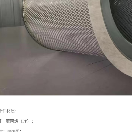
部件材质:
纤，聚丙烯（PP）；
流层：聚丙烯；