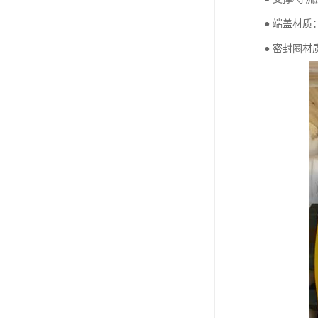
● 端盖材
● 密封圈