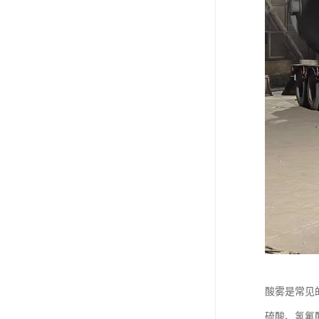
酸雾是常见
硫酸、氢氟