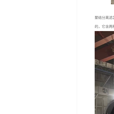
聚结分离滤
的，它含两