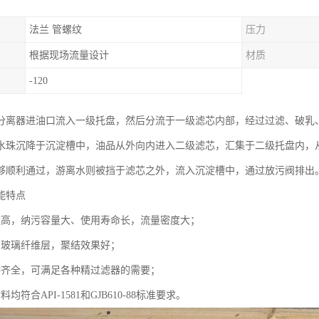
法兰 管螺纹
压力
根据现场流量设计
材质
-120
分离器进油口流入一级托盘，然后分流于一级滤芯内部，经过过滤、破乳
水珠沉降于沉淀槽中，油品从外向内进入二级滤芯，汇集于二级托盘内，
够顺利通过，游离水则被挡于滤芯之外，流入沉淀槽中，通过放污阀排出
能特点
度高，纳污容量大、使用寿命长，流量密度大；
的玻璃纤维层，聚结效果好；
种齐全，可满足各种精过滤器的需要；
均符合API-1581和GJB610-88标准要求。