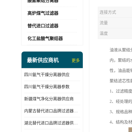
酸雾聚结分离器
连接方式
高炉煤气过滤器
流量
替代进口过滤器
温度
化工盐酸气聚结器
油液从聚结
最新供应商机
内，聚结的
更多
性，油品能
四川氨气干燥分离器供应
聚结滤芯性
四川氨气干燥分离器参数
1、过滤精
新疆煤气净化分离器供应商
2、经处理
内蒙古替代进口品牌过滤器厂家
3、规格品
4、结构及材料
湖北替代进口品牌过滤器供应商