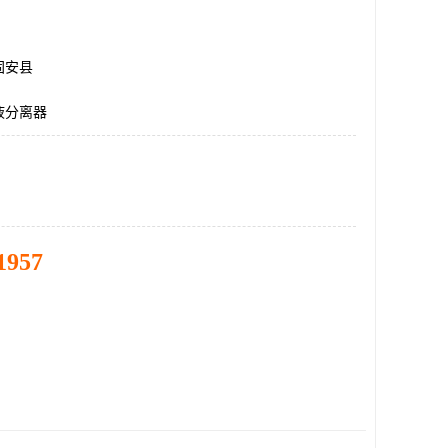
固安县
液分离器
1957