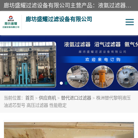
廊坊盛耀过滤设备有限公司主营产品：液氨过滤器、沼气过滤器、氨气分离器、二氧化碳过滤器、过滤器、液氨氨气过滤器、天然气过滤器、管道过滤器、*过滤器、液氨除油除水过滤器、氨气除油除水过滤器、焦炉煤气除焦油过滤器等。
廊坊盛耀过滤设备有限公司
二氧化碳过滤器
过滤器
液氨氨气过滤器
沼气过滤器
天然气过滤器
管道过滤器
当前位置：
首页
>
供应商机
>
替代进口过滤器
> 株洲替代黎明液压
甲醇过滤器
液氨除油除水过滤器
油滤芯型号 高压过滤器 性能稳定
氨气除油除水过滤器
焦炉煤气除焦油过滤器
硝酸尾气分离器
酸雾聚结分离器