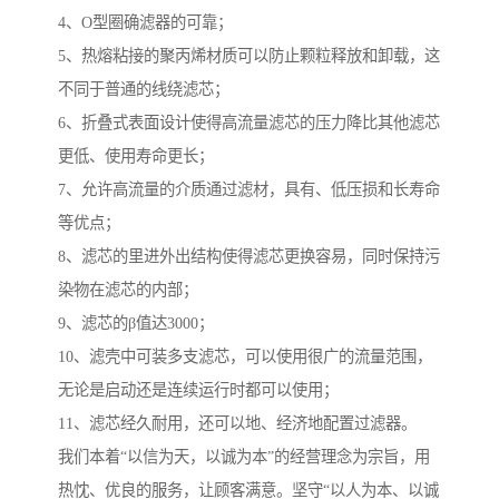
4、O型圈确滤器的可靠；
5、热熔粘接的聚丙烯材质可以防止颗粒释放和卸载，这
不同于普通的线绕滤芯；
6、折叠式表面设计使得高流量滤芯的压力降比其他滤芯
更低、使用寿命更长；
7、允许高流量的介质通过滤材，具有、低压损和长寿命
等优点；
8、滤芯的里进外出结构使得滤芯更换容易，同时保持污
染物在滤芯的内部；
9、滤芯的β值达3000；
10、滤壳中可装多支滤芯，可以使用很广的流量范围，
无论是启动还是连续运行时都可以使用；
11、滤芯经久耐用，还可以地、经济地配置过滤器。
我们本着“以信为天，以诚为本”的经营理念为宗旨，用
热忱、优良的服务，让顾客满意。坚守“以人为本、以诚