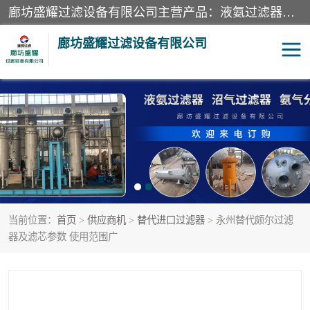
廊坊盛耀过滤设备有限公司主营产品：液氨过滤器、沼气过滤器、氨气分离器、二氧化碳过滤器、过滤器、液氨氨气过滤器、天然气过滤器、管道过滤器、*过滤器、液氨除油除水过滤器、氨气除油除水过滤器、焦炉煤气除焦油过滤器等。
廊坊盛耀过滤设备有限公司
二氧化碳过滤器
过滤器
液氨氨气过滤器
沼气过滤器
天然气过滤器
管道过滤器
当前位置：
首页
>
供应商机
>
替代进口过滤器
> 永州替代颇尔过滤
甲醇过滤器
液氨除油除水过滤器
器及滤芯参数 使用范围广
氨气除油除水过滤器
焦炉煤气除焦油过滤器
硝酸尾气分离器
酸雾聚结分离器