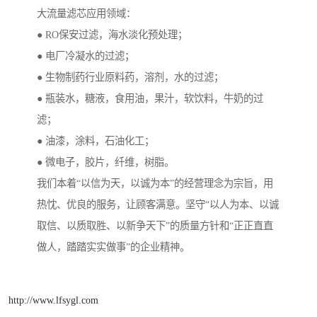
大流量滤芯应用领域：
● RO保安过滤，海水淡化预处理；
● 电厂冷凝水的过滤；
● 生物制药行业原料药，溶剂，水的过滤；
● 瓶装水，糖液，食用油，果汁，软饮料，牛奶的过
滤；
● 油漆，涂料，石油化工；
● 微电子，胶片，纤维，树脂。
我们本着“以信为天，以诚为本”的经营理念为宗旨，用
热忱、优良的服务，让顾客满意。坚守“以人为本、以诚
取信、以质取胜、以新争天下”的质量方针和“正正直直
做人，踏踏实实做事”的企业精神。
http://www.lfsygl.com