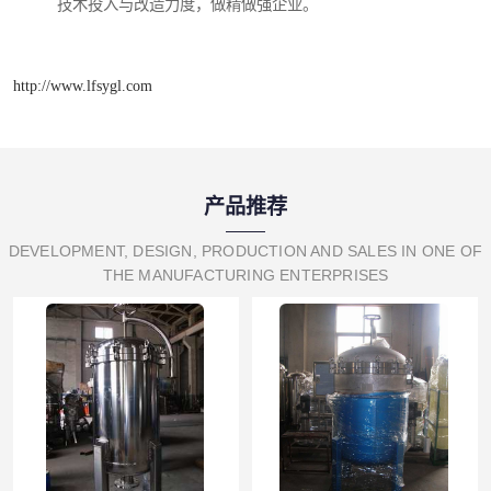
技术投入与改造力度，做精做强企业。
http://www.lfsygl.com
产品推荐
DEVELOPMENT, DESIGN, PRODUCTION AND SALES IN ONE OF
THE MANUFACTURING ENTERPRISES