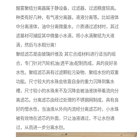
酸雾聚结分离器属于静设备，过滤器，过滤精度较高。
种类有好几种，有气液分离器，液液分离等。比如液体
中分离液体，油中分离微量水，介质通过滤材时，其过
滤基材可捕捉其中微量小水滴，将小水滴聚结为大液
滴，然后与水相分离！
聚结滤芯是由玻璃纤维及 其它合成材料进行适当的组
合，专门针对汽轮机油(透平油)配制而成，具的良好亲
水性。聚结滤芯具有过滤颗粒污染物、聚结水份的双重
功能。尺寸较大的水珠会依靠自身的重力沉降到集水
槽，尺寸较小的水珠来不及沉降会被油液挟带着流向分
离滤芯。分离滤芯由经过处理的不锈钢网制成，具有良
好的憎水性，当油液从外向内流经分离滤芯时，小水珠
被有效地在滤芯的外面，只让油液通过，不让水份通
过，从而进一步分离水份。