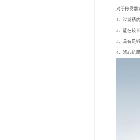
对于除雾器
1、过滤精
2、能在较
3、具有足
4、滤心抗