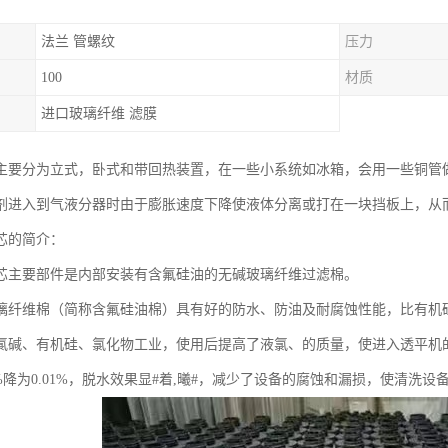
法兰 管螺纹
压力
100
材质
进口玻璃纤维 滤膜
主要分为立式，卧式和带回热装置，在一些小系统如冰箱，会用一些铜管
剂进入到气液分器时由于膨胀速度下降使液体分离或打在一块挡板上，从
芯的简介：
芯主要部件是内部安装有含氟硅油的无碱玻璃纤维过滤棉。
璃纤维棉（简称含氟硅油棉）具有好的防水、防油及耐腐蚀性能，比有机
氯碱、有机硅、氯化物工业，使用后提高了液氯、的质量，使进入透平机的含水
6%降为0.01%，脱水效果显#着,曦#，减少了设备的腐蚀和漏损，使清洗