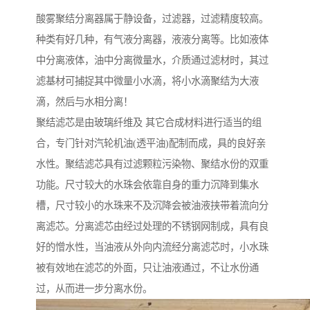
酸雾聚结分离器属于静设备，过滤器，过滤精度较高。
种类有好几种，有气液分离器，液液分离等。比如液体
中分离液体，油中分离微量水，介质通过滤材时，其过
滤基材可捕捉其中微量小水滴，将小水滴聚结为大液
滴，然后与水相分离！
聚结滤芯是由玻璃纤维及 其它合成材料进行适当的组
合，专门针对汽轮机油(透平油)配制而成，具的良好亲
水性。聚结滤芯具有过滤颗粒污染物、聚结水份的双重
功能。尺寸较大的水珠会依靠自身的重力沉降到集水
槽，尺寸较小的水珠来不及沉降会被油液挟带着流向分
离滤芯。分离滤芯由经过处理的不锈钢网制成，具有良
好的憎水性，当油液从外向内流经分离滤芯时，小水珠
被有效地在滤芯的外面，只让油液通过，不让水份通
过，从而进一步分离水份。