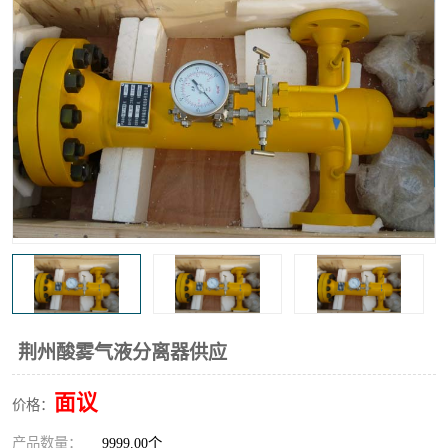
高炉煤气过滤器
替代进口过滤器
化工盐酸气聚结器
耐腐蚀除雾器滤芯
荆州酸雾气液分离器供应
面议
价格：
产品数量：
9999.00个