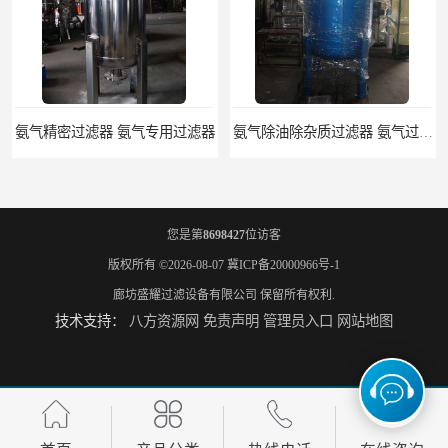
滤器 氨气专用过滤器
氨气除油除杂质过滤器 氨气过滤器生产厂家
您是第
8698427
位访客
版权所有 ©2026-08-07
冀ICP备20000966号-1
廊坊盛耀过滤设备有限公司
保留所有权利.
技术支持：
八方资源网
免责声明
管理员入口
网站地图
液氨专用过滤器 液氨过滤器生产厂家
液氨除油脱水过滤器 液氨专用过滤器