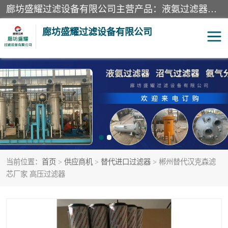
廊坊盛耀过滤设备有限公司主营产品：液氨过滤器、沼气过滤器、氨气分离器、二氧化碳过滤器、过滤器、液氨氨气过滤器、天然气过滤器、管道过滤器、*过滤器、液氨除油除水过滤器、氨气除油除水过滤器、焦炉煤气除焦油过滤器等。
廊坊盛耀过滤设备有限公司
二氧化碳过滤器
过滤器
液氨氨气过滤器
沼气过滤器
天然气过滤器
管道过滤器
当前位置：
首页
>
供应商机
>
替代进口过滤器
> 郴州替代汉克森滤
甲醇过滤器
液氨除油除水过滤器
芯厂家 高压过滤器
氨气除油除水过滤器
焦炉煤气除焦油过滤器
硝酸尾气分离器
酸雾聚结分离器