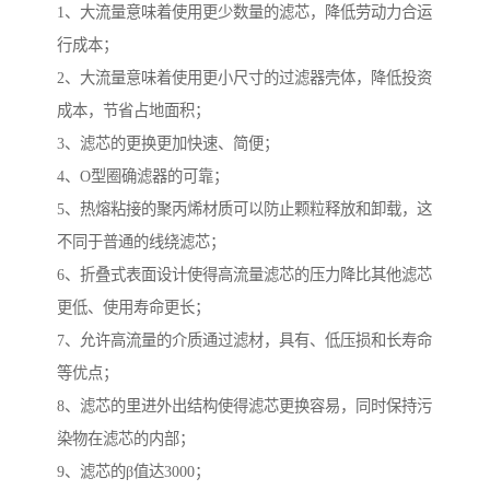
1、大流量意味着使用更少数量的滤芯，降低劳动力合运
行成本；
2、大流量意味着使用更小尺寸的过滤器壳体，降低投资
成本，节省占地面积；
3、滤芯的更换更加快速、简便；
4、O型圈确滤器的可靠；
5、热熔粘接的聚丙烯材质可以防止颗粒释放和卸载，这
不同于普通的线绕滤芯；
6、折叠式表面设计使得高流量滤芯的压力降比其他滤芯
更低、使用寿命更长；
7、允许高流量的介质通过滤材，具有、低压损和长寿命
等优点；
8、滤芯的里进外出结构使得滤芯更换容易，同时保持污
染物在滤芯的内部；
9、滤芯的β值达3000；