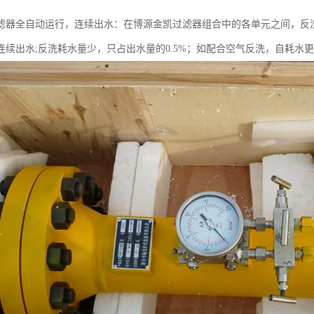
滤器全自动运行，连续出水：在博源金凯过滤器组合中的各单元之间，反
连续出水;反洗耗水量少，只占出水量的0.5%；如配合空气反洗，自耗水更可