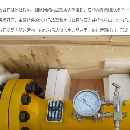
滤器在过滤过程中，细滤网的内层杂质逐渐堆积，它的内外两侧形成了一
污阀打开，主管组件的水力马达室和水力缸释放压力并将水排出；水力马
取细滤网内壁的污物，由水力马达流入水力马达室，由排污阀排出，形成