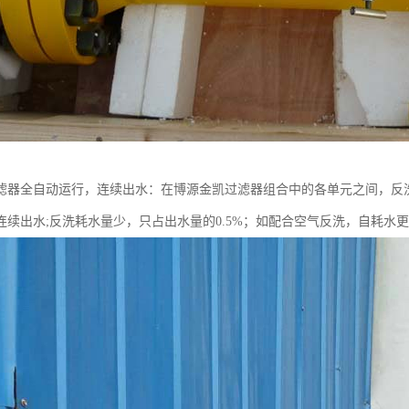
滤器全自动运行，连续出水：在博源金凯过滤器组合中的各单元之间，反
连续出水;反洗耗水量少，只占出水量的0.5%；如配合空气反洗，自耗水更可