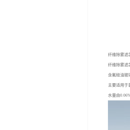
纤维除雾滤
纤维除雾滤
含氟硅油玻
主要适用于
水量由0.0