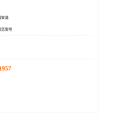
固安县
滤芯型号
1957