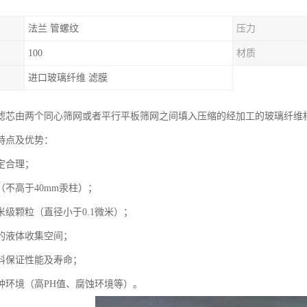
法兰 管螺纹
压力
100
材质
进口玻璃纤维 滤膜
滤芯由两个同心筛网或者平行平板筛网之间填入压缩的经加工的玻璃纤维棉
特点及优势：
定合理；
（不高于40mm汞柱）；
米级颗粒（直径小于0.1微米）；
的液体收集空间；
料保证性能及寿命；
种环境（高PH值、腐蚀环境等）。