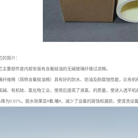
芯的简介：
芯主要部件是内部安装有含氟硅油的无碱玻璃纤维过滤棉。
璃纤维棉（简称含氟硅油棉）具有好的防水、防油及耐腐蚀性能，比有机
氯碱、有机硅、氯化物工业，使用后提高了液氯、的质量，使进入透平机的含水
6%降为0.01%，脱水效果显#着,曦#，减少了设备的腐蚀和漏损，使清洗