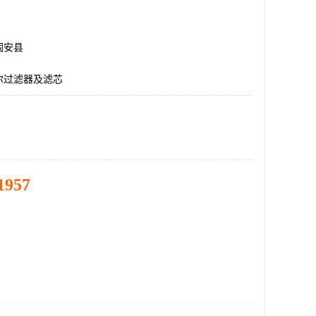
固安县
尔过滤器及滤芯
1957