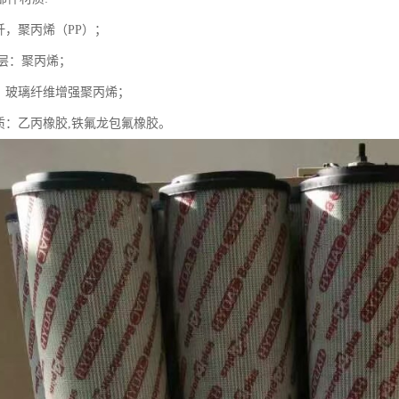
纤，聚丙烯（PP）；
流层：聚丙烯；
质：玻璃纤维增强聚丙烯；
材质：乙丙橡胶,铁氟龙包氟橡胶。