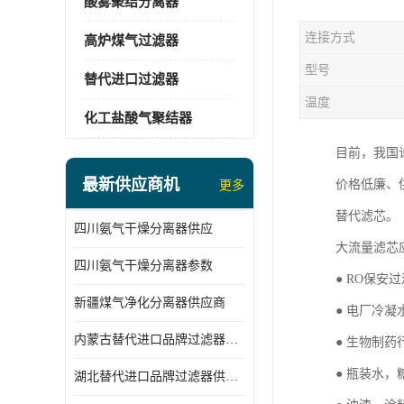
酸雾聚结分离器
连接方式
高炉煤气过滤器
型号
替代进口过滤器
温度
化工盐酸气聚结器
目前，我国
最新供应商机
价格低廉、
更多
替代滤芯。
四川氨气干燥分离器供应
大流量滤芯
四川氨气干燥分离器参数
● RO保安
新疆煤气净化分离器供应商
● 电厂冷凝
内蒙古替代进口品牌过滤器厂家
● 生物制
● 瓶装水
湖北替代进口品牌过滤器供应商