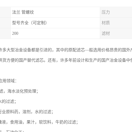
法兰 管螺纹
压力
型号齐全（可定制）
材质
200
滤材
许多大型冶金设备都是引进的，其中的原配滤芯—般选用价格昂贵的国外
供货方便的国产替代滤芯。还有，许多年前设计和生产的国产冶金设备中
应用领域：
过滤，海水淡化预处理；
水的过滤；
药行业原料药，溶剂，水的过滤；
，糖液，食用油，果汁，软饮料，牛奶的过滤；