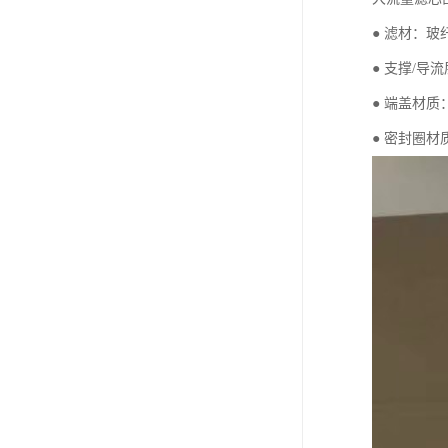
● 滤材：玻
● 支撑/导
● 端盖材
● 密封圈