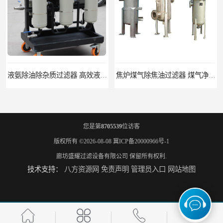
液氨除油除杂质过滤器 高效液氨过滤器生产厂家
焦炉煤气除焦油过滤器 煤气净化设备
您是第
8705539
位访客
版权所有 ©2026-08-08
冀ICP备20000966号-1
廊坊盛耀过滤设备有限公司
保留所有权利.
技术支持：
八方资源网
免责声明
管理员入口
网站地图
硫化氢气除雾器
硝酸尾气分离器