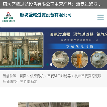
廊坊盛耀过滤设备有限公司主营产品：液氨过滤器、沼气过滤器、氨气分离器、二氧化碳过滤器、过滤器、液氨氨气过滤器、天然气过滤器、管道过滤器、*过滤器、液氨除油除水过滤器、氨气除油除水过滤器、焦炉煤气除焦油过滤器等。
廊坊盛耀过滤设备有限公司
二氧化碳过滤器
过滤器
液氨氨气过滤器
沼气过滤器
天然气过滤器
管道过滤器
当前位置：
首页
>
供应商机
>
替代进口过滤器
> 杭州替代贺德克液
甲醇过滤器
液氨除油除水过滤器
压油滤芯供应 性能稳定
氨气除油除水过滤器
焦炉煤气除焦油过滤器
硝酸尾气分离器
酸雾聚结分离器