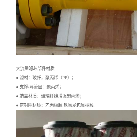
大流量滤芯部件材质:
● 滤材：玻纤，聚丙烯（PP）；
● 支撑/导流层：聚丙烯；
● 端盖材质：玻璃纤维增强聚丙烯；
● 密封圈材质：乙丙橡胶,铁氟龙包氟橡胶。