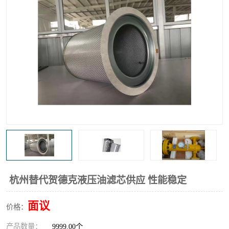
高炉煤气过滤器
替代进口过滤器
化工盐酸气聚结器
耐腐蚀除雾器滤芯
杭州替代贺德克液压油滤芯供应 性能稳定
面议
价格：
产品数量：
9999.00个