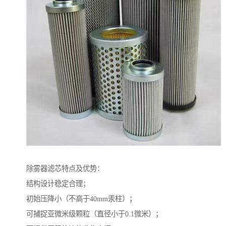
除雾器滤芯特点及优势：
结构设计稳定合理；
初始压降小（不高于40mm汞柱）；
可捕捉亚微米级颗粒（直径小于0.1微米）；