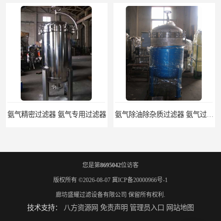
滤器 氨气专用过滤器
氨气除油除杂质过滤器 氨气过滤器生产厂家
您是第
8695042
位访客
版权所有 ©2026-08-07
冀ICP备20000966号-1
廊坊盛耀过滤设备有限公司
保留所有权利.
技术支持：
八方资源网
免责声明
管理员入口
网站地图