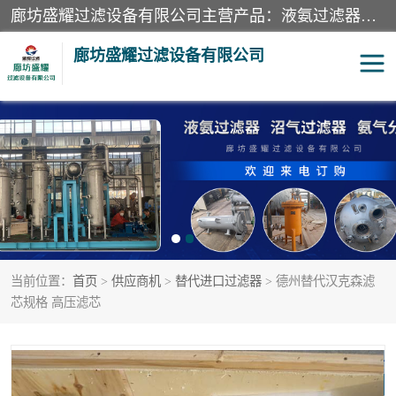
廊坊盛耀过滤设备有限公司主营产品：液氨过滤器、沼气过滤器、氨气分离器、二氧化碳过滤器、过滤器、液氨氨气过滤器、天然气过滤器、管道过滤器、*过滤器、液氨除油除水过滤器、氨气除油除水过滤器、焦炉煤气除焦油过滤器等。
廊坊盛耀过滤设备有限公司
二氧化碳过滤器
过滤器
液氨氨气过滤器
沼气过滤器
天然气过滤器
管道过滤器
当前位置：
首页
>
供应商机
>
替代进口过滤器
> 德州替代汉克森滤
甲醇过滤器
液氨除油除水过滤器
芯规格 高压滤芯
氨气除油除水过滤器
焦炉煤气除焦油过滤器
硝酸尾气分离器
酸雾聚结分离器