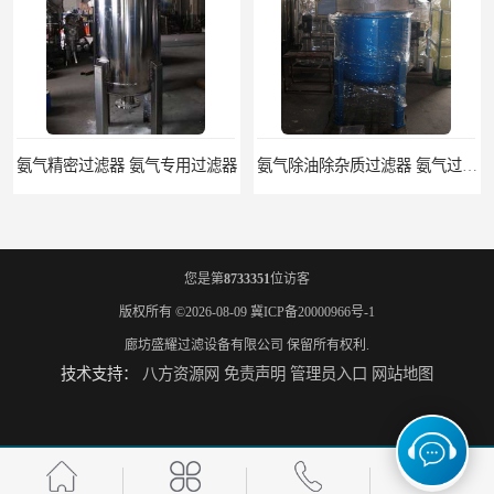
氨气精密过滤器 氨气专用过滤器
氨气除油除杂质过滤器 氨气过滤器生产厂家
您是第
8733351
位访客
版权所有 ©2026-08-09
冀ICP备20000966号-1
廊坊盛耀过滤设备有限公司
保留所有权利.
技术支持：
八方资源网
免责声明
管理员入口
网站地图
液氨专用过滤器 液氨过滤器生产厂家
液氨除油脱水过滤器 液氨专用过滤器