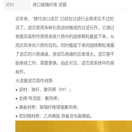
滤材
进口玻璃纤维 滤膜
近年来，“替代进口滤芯”已经在过滤行业再常见不过的
词了。滤芯是用多种孔隙滤材做成的过滤元件。它通过
表面及吸附作用将系统介质中的固体颗粒截留下来，从
而达到净化介质的目的。同时截留下来的固体颗粒堵塞
了滤芯的介质通道，使滤芯两端的压差增大。滤芯便不
能继续工作，需要更换。由此可见，滤芯是系统中的易
耗件。
大流量滤芯部件材质:
● 滤材：玻纤，聚丙烯（PP）；
● 支撑/导流层：聚丙烯；
● 端盖材质：玻璃纤维增强聚丙烯；
● 密封圈材质：乙丙橡胶,铁氟龙包氟橡胶。