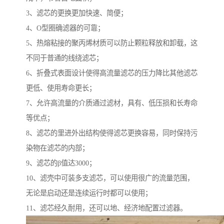
3、滤芯的更换更加快速、简便；
4、O型圈确滤器的可靠；
5、热熔粘接的聚丙烯材质可以防止颗粒释放和卸载，这
不同于普通的线绕滤芯；
6、折叠式表面设计使得高流量滤芯的压力降比其他滤芯
更低、使用寿命更长；
7、允许高流量的介质通过滤材，具有、低压损和长寿命
等优点；
8、滤芯的里进外出结构使得滤芯更换容易，同时保持污
染物在滤芯的内部；
9、滤芯的β值达3000；
10、滤壳中可装多支滤芯，可以使用很广的流量范围，
无论是启动还是连续运行时都可以使用；
11、滤芯经久耐用，还可以地、经济地配置过滤器。