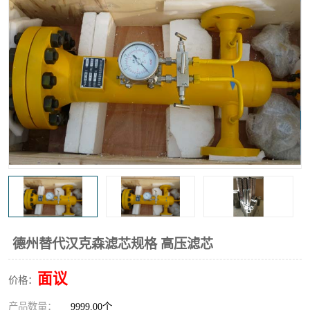
高炉煤气过滤器
替代进口过滤器
化工盐酸气聚结器
耐腐蚀除雾器滤芯
德州替代汉克森滤芯规格 高压滤芯
面议
价格：
产品数量：
9999.00个