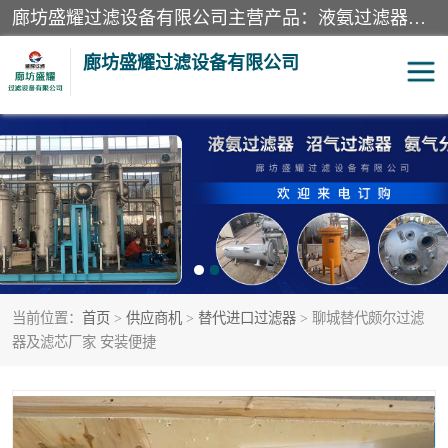
廊坊盛耀过滤设备有限公司主营产品：液氨过滤器、沼气过滤器、氨气分离器、二氧化碳过滤器、过滤器、液氨氨气过滤器、天然气过滤器、管道过滤器、*过滤器、液氨除油除水过滤器、氨气除油除水过滤器、焦炉煤气除焦油过滤器等。
廊坊盛耀过滤设备有限公司
二氧化碳过滤器
过滤器
液氨氨气过滤器
沼气过滤器
天然气过滤器
管道过滤器
当前位置：
首页
>
供应商机
>
替代进口过滤器
> 聊城替代颇尔过滤
甲醇过滤器
液氨除油除水过滤器
器及滤芯厂家 安装便捷
氨气除油除水过滤器
焦炉煤气除焦油过滤器
硝酸尾气分离器
酸雾聚结分离器