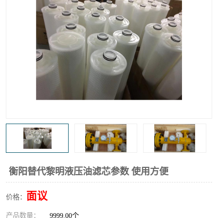
高炉煤气过滤器
替代进口过滤器
化工盐酸气聚结器
耐腐蚀除雾器滤芯
衡阳替代黎明液压油滤芯参数 使用方便
面议
价格：
产品数量：
9999.00个