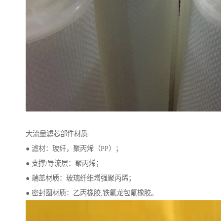
大流量滤芯部件材质:
● 滤材：玻纤，聚丙烯（PP）；
● 支撑/导流层：聚丙烯；
● 端盖材质：玻璃纤维增强聚丙烯；
● 密封圈材质：乙丙橡胶,铁氟龙包氟橡胶。