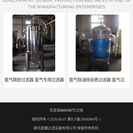
DEVELOPMENT, DESIGN, PRODUCTION AND SALES IN ONE OF
THE MANUFACTURING ENTERPRISES
氨气精密过滤器 氨气专用过滤器
氨气除油除杂质过滤器 氨气过滤器生产厂家
您是第
8694307
位访客
版权所有 ©2026-08-07
冀ICP备20000966号-1
廊坊盛耀过滤设备有限公司
保留所有权利.