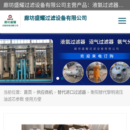
廊坊盛耀过滤设备有限公司主营产品：液氨过滤器、沼气过滤器、氨气分离器、二氧化碳过滤器、过滤器、液氨氨气过滤器、天然气过滤器、管道过滤器、*过滤器、液氨除油除水过滤器、氨气除油除水过滤器、焦炉煤气除焦油过滤器等。
廊坊盛耀过滤设备有限公司
二氧化碳过滤器
过滤器
液氨氨气过滤器
沼气过滤器
天然气过滤器
管道过滤器
当前位置：
首页
>
供应商机
>
替代进口过滤器
> 衡阳替代黎明液压
甲醇过滤器
液氨除油除水过滤器
油滤芯参数 使用方便
氨气除油除水过滤器
焦炉煤气除焦油过滤器
硝酸尾气分离器
酸雾聚结分离器