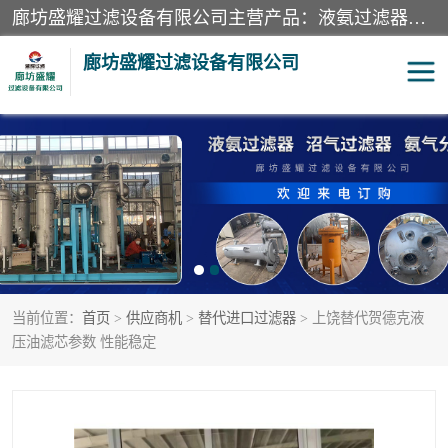
廊坊盛耀过滤设备有限公司主营产品：液氨过滤器、沼气过滤器、氨气分离器、二氧化碳过滤器、过滤器、液氨氨气过滤器、天然气过滤器、管道过滤器、*过滤器、液氨除油除水过滤器、氨气除油除水过滤器、焦炉煤气除焦油过滤器等。
廊坊盛耀过滤设备有限公司
二氧化碳过滤器
过滤器
液氨氨气过滤器
沼气过滤器
天然气过滤器
管道过滤器
当前位置：
首页
>
供应商机
>
替代进口过滤器
> 上饶替代贺德克液
甲醇过滤器
液氨除油除水过滤器
压油滤芯参数 性能稳定
氨气除油除水过滤器
焦炉煤气除焦油过滤器
硝酸尾气分离器
酸雾聚结分离器