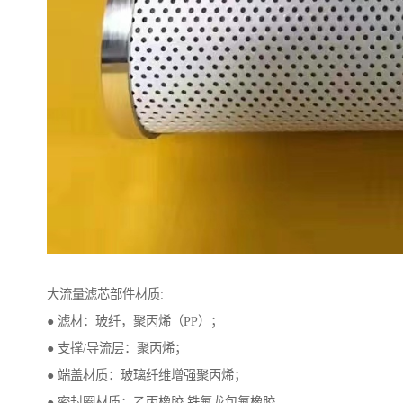
大流量滤芯部件材质:
● 滤材：玻纤，聚丙烯（PP）；
● 支撑/导流层：聚丙烯；
● 端盖材质：玻璃纤维增强聚丙烯；
● 密封圈材质：乙丙橡胶,铁氟龙包氟橡胶。