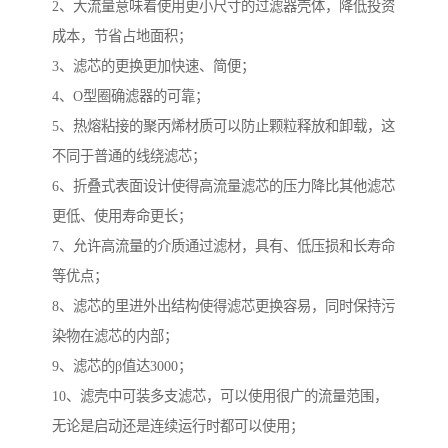
2、大流量意味着使用更小尺寸的过滤器壳体，降低投资
成本，节省占地面积；
3、滤芯的更换更加快速、简便；
4、O型圈确滤器的可靠；
5、热熔粘接的聚丙烯材质可以防止颗粒释放和卸载，这
不同于普通的线绕滤芯；
6、折叠式表面设计使得高流量滤芯的压力降比其他滤芯
更低、使用寿命更长；
7、允许高流量的介质通过滤材，具有、低压损和长寿命
等优点；
8、滤芯的里进外出结构使得滤芯更换容易，同时保持污
染物在滤芯的内部；
9、滤芯的β值达3000；
10、滤壳中可装多支滤芯，可以使用很广的流量范围，
无论是启动还是连续运行时都可以使用；