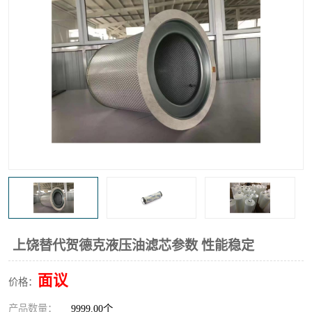
高炉煤气过滤器
替代进口过滤器
化工盐酸气聚结器
耐腐蚀除雾器滤芯
上饶替代贺德克液压油滤芯参数 性能稳定
面议
价格：
产品数量：
9999.00个