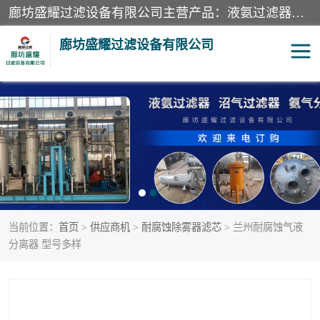
廊坊盛耀过滤设备有限公司主营产品：液氨过滤器、沼气过滤器、氨气分离器、二氧化碳过滤器、过滤器、液氨氨气过滤器、天然气过滤器、管道过滤器、*过滤器、液氨除油除水过滤器、氨气除油除水过滤器、焦炉煤气除焦油过滤器等。
廊坊盛耀过滤设备有限公司
二氧化碳过滤器
过滤器
液氨氨气过滤器
沼气过滤器
天然气过滤器
管道过滤器
当前位置：
首页
>
供应商机
>
耐腐蚀除雾器滤芯
> 兰州耐腐蚀气液
甲醇过滤器
液氨除油除水过滤器
分离器 型号多样
氨气除油除水过滤器
焦炉煤气除焦油过滤器
硝酸尾气分离器
酸雾聚结分离器