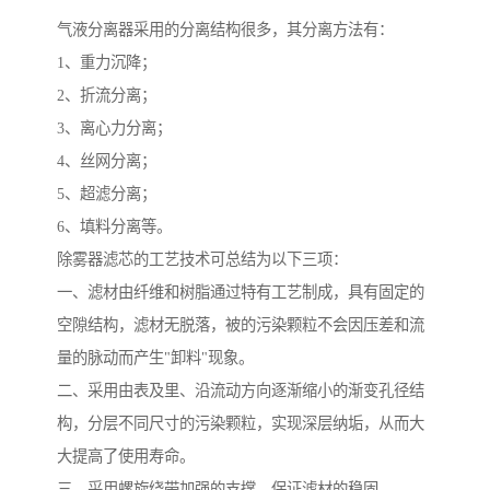
气液分离器采用的分离结构很多，其分离方法有：
1、重力沉降；
2、折流分离；
3、离心力分离；
4、丝网分离；
5、超滤分离；
6、填料分离等。
除雾器滤芯的工艺技术可总结为以下三项：
一、滤材由纤维和树脂通过特有工艺制成，具有固定的
空隙结构，滤材无脱落，被的污染颗粒不会因压差和流
量的脉动而产生"卸料"现象。
二、采用由表及里、沿流动方向逐渐缩小的渐变孔径结
构，分层不同尺寸的污染颗粒，实现深层纳垢，从而大
大提高了使用寿命。
三、采用螺旋绕带加强的支撑，保证滤材的稳固。