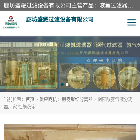
廊坊盛耀过滤设备有限公司主营产品：液氨过滤器、沼气过滤器、氨气分离器、二氧化碳过滤器、过滤器、液氨氨气过滤器、天然气过滤器、管道过滤器、*过滤器、液氨除油除水过滤器、氨气除油除水过滤器、焦炉煤气除焦油过滤器等。
廊坊盛耀过滤设备有限公司
二氧化碳过滤器
过滤器
液氨氨气过滤器
沼气过滤器
天然气过滤器
管道过滤器
当前位置：
首页
>
供应商机
>
酸雾聚结分离器
> 衡阳酸雾气液分离
甲醇过滤器
液氨除油除水过滤器
器厂家 性能稳定
氨气除油除水过滤器
焦炉煤气除焦油过滤器
硝酸尾气分离器
酸雾聚结分离器