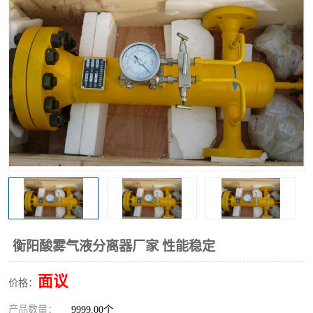
高炉煤气过滤器
替代进口过滤器
化工盐酸气聚结器
耐腐蚀除雾器滤芯
衡阳酸雾气液分离器厂家 性能稳定
面议
价格：
产品数量：
9999.00个