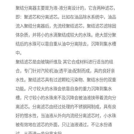
聚结分离器主要是为液-液分离设计的，它含两种滤芯，
即：聚滤芯和分离滤芯。比如在油品除水系统中，油品
流入聚结分离器后，先流经聚结滤芯，聚结滤芯滤除固
体杂质，并将小的水滴聚结成较大的水珠。绝大部分聚
结后的水珠可以靠自重从油中分离除去，沉降到集水槽
中。
聚结滤芯是由玻璃纤维及 其它合成材料进行适当的组
合，专门针对汽轮机油(透平油)配制而成，具的良好亲
水性。聚结滤芯具有过滤颗粒污染物、聚结水份的双重
功能。尺寸较大的水珠会依靠自身的重力沉降到集水
槽，尺寸较小的水珠来不及沉降会被油液挟带着流向分
离滤芯。分离滤芯由经过处理的不锈钢网制成，具有良
好的憎水性，当油液从外向内流经分离滤芯时，小水珠
被有效地在滤芯的外面，只让油液通过，不让水份通
过，从而进一步分离水份。