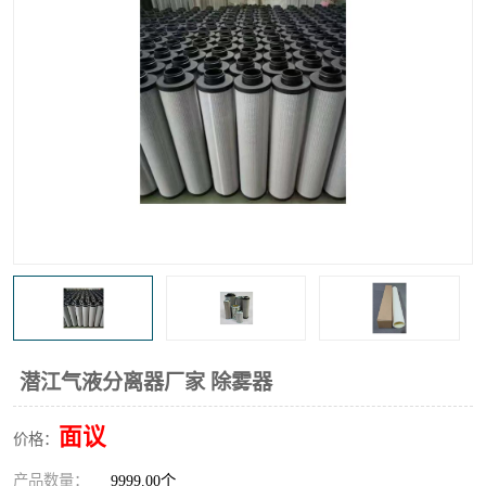
高炉煤气过滤器
替代进口过滤器
化工盐酸气聚结器
耐腐蚀除雾器滤芯
潜江气液分离器厂家 除雾器
面议
价格：
产品数量：
9999.00个