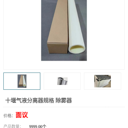
高炉煤气过滤器
替代进口过滤器
化工盐酸气聚结器
耐腐蚀除雾器滤芯
十堰气液分离器规格 除雾器
面议
价格：
产品数量：
9999.00个