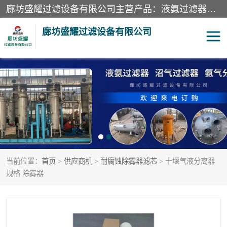
廊坊盛耀过滤设备有限公司主营产品：液氨过滤器、沼气过滤器、氨气分离器、二氧化碳过滤器、过滤器、液氨氨气过滤器、天然气过滤器、管道过滤器、*过滤器、液氨除油除水过滤器、氨气除油除水过滤器、焦炉煤气除焦油过滤器等。
廊坊盛耀过滤设备有限公司
二氧化碳过滤器
过滤器
液氨氨气过滤器
沼气过滤器
天然气过滤器
管道过滤器
当前位置：
首页
>
供应商机
>
耐腐蚀除雾器滤芯
> 十堰气液分离器
甲醇过滤器
液氨除油除水过滤器
规格 除雾器
氨气除油除水过滤器
焦炉煤气除焦油过滤器
硝酸尾气分离器
酸雾聚结分离器