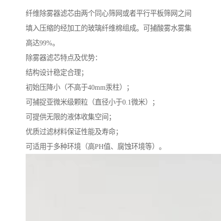
纤维除雾器滤芯由两个同心筛网或者平行平板筛网之间
填入压缩的经加工的玻璃纤维棉组成。可捕酸雾水雾集
高达99%。
除雾器滤芯特点及优势：
结构设计稳定合理；
初始压降小（不高于40mm汞柱）；
可捕捉亚微米级颗粒（直径小于0.1微米）；
可提供无限的液体收集空间；
优质过滤材料保证性能及寿命；
可适用于多种环境（高PH值、腐蚀环境等）。