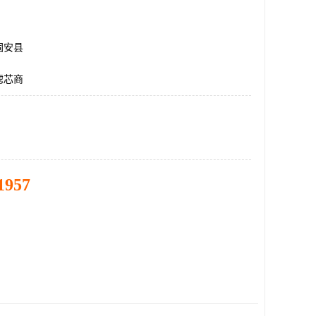
固安县
滤芯商
1957