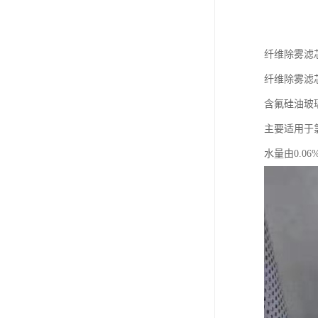
纤维除雾滤
纤维除雾滤
含氟硅油玻
主要适用于
水量由0.