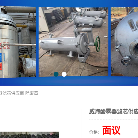
器滤芯供应商 除雾器
威海酸雾器滤芯供应
面议
价格：