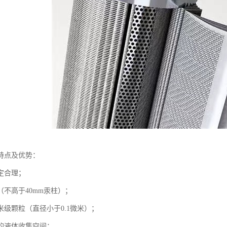
特点及优势：
定合理；
（不高于40mm汞柱）；
米级颗粒（直径小于0.1微米）；
的液体收集空间；