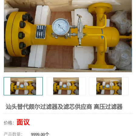
高炉煤气过滤器
替代进口过滤器
化工盐酸气聚结器
耐腐蚀除雾器滤芯
汕头替代颇尔过滤器及滤芯供应商 高压过滤器
面议
价格：
产品数量：
9999.00个