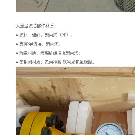
大流量滤芯部件材质:
● 滤材：玻纤，聚丙烯（PP）；
● 支撑/导流层：聚丙烯；
● 端盖材质：玻璃纤维增强聚丙烯；
● 密封圈材质：乙丙橡胶,铁氟龙包氟橡胶。