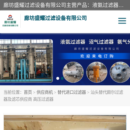
廊坊盛耀过滤设备有限公司主营产品：液氨过滤器、沼气过滤器、氨气分离器、二氧化碳过滤器、过滤器、液氨氨气过滤器、天然气过滤器、管道过滤器、*过滤器、液氨除油除水过滤器、氨气除油除水过滤器、焦炉煤气除焦油过滤器等。
廊坊盛耀过滤设备有限公司
二氧化碳过滤器
过滤器
液氨氨气过滤器
沼气过滤器
天然气过滤器
管道过滤器
当前位置：
首页
>
供应商机
>
替代进口过滤器
> 汕头替代颇尔过滤
甲醇过滤器
液氨除油除水过滤器
器及滤芯供应商 高压过滤器
氨气除油除水过滤器
焦炉煤气除焦油过滤器
硝酸尾气分离器
酸雾聚结分离器