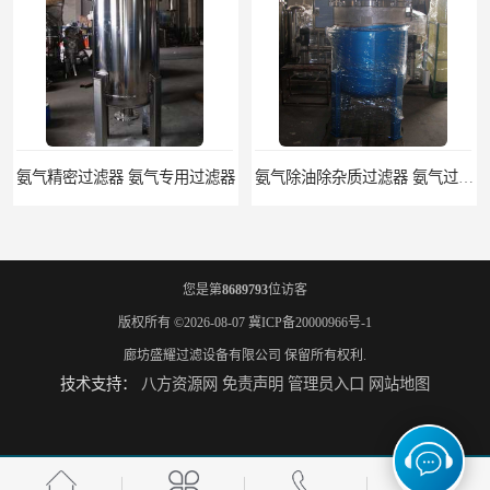
氨气精密过滤器 氨气专用过滤器
氨气除油除杂质过滤器 氨气过滤器生产厂家
您是第
8689793
位访客
版权所有 ©2026-08-07
冀ICP备20000966号-1
廊坊盛耀过滤设备有限公司
保留所有权利.
技术支持：
八方资源网
免责声明
管理员入口
网站地图
液氨专用过滤器 液氨过滤器生产厂家
液氨除油脱水过滤器 液氨专用过滤器