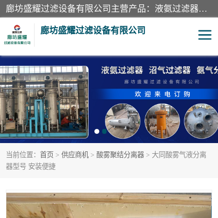
廊坊盛耀过滤设备有限公司主营产品：液氨过滤器、沼气过滤器、氨气分离器、二氧化碳过滤器、过滤器、液氨氨气过滤器、天然气过滤器、管道过滤器、*过滤器、液氨除油除水过滤器、氨气除油除水过滤器、焦炉煤气除焦油过滤器等。
廊坊盛耀过滤设备有限公司
二氧化碳过滤器
过滤器
液氨氨气过滤器
沼气过滤器
天然气过滤器
管道过滤器
当前位置：
首页
>
供应商机
>
酸雾聚结分离器
> 大同酸雾气液分离
甲醇过滤器
液氨除油除水过滤器
器型号 安装便捷
氨气除油除水过滤器
焦炉煤气除焦油过滤器
硝酸尾气分离器
酸雾聚结分离器