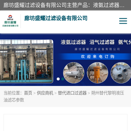
廊坊盛耀过滤设备有限公司主营产品：液氨过滤器、沼气过滤器、氨气分离器、二氧化碳过滤器、过滤器、液氨氨气过滤器、天然气过滤器、管道过滤器、*过滤器、液氨除油除水过滤器、氨气除油除水过滤器、焦炉煤气除焦油过滤器等。
廊坊盛耀过滤设备有限公司
二氧化碳过滤器
过滤器
液氨氨气过滤器
沼气过滤器
天然气过滤器
管道过滤器
当前位置：
首页
>
供应商机
>
替代进口过滤器
> 朔州替代黎明液压
甲醇过滤器
液氨除油除水过滤器
油滤芯参数
氨气除油除水过滤器
焦炉煤气除焦油过滤器
硝酸尾气分离器
酸雾聚结分离器