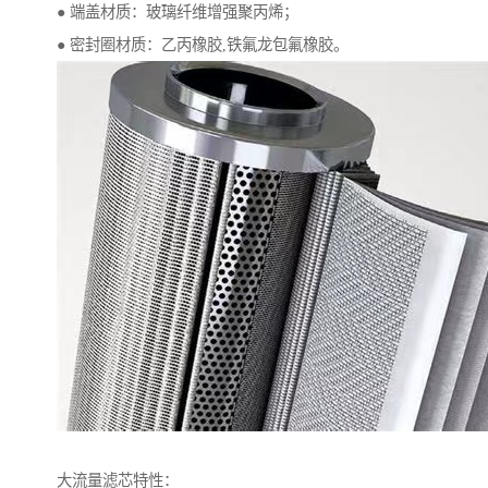
● 端盖材质：玻璃纤维增强聚丙烯；
● 密封圈材质：乙丙橡胶,铁氟龙包氟橡胶。
大流量滤芯特性：