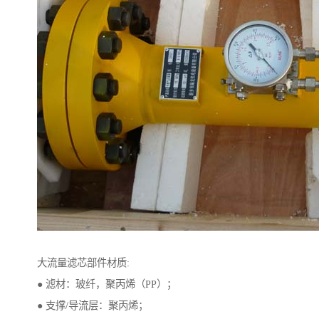
大流量滤芯部件材质:
● 滤材：玻纤，聚丙烯（PP）；
● 支撑/导流层：聚丙烯；