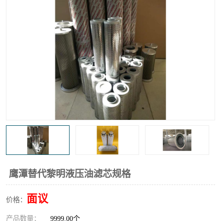
高炉煤气过滤器
替代进口过滤器
化工盐酸气聚结器
耐腐蚀除雾器滤芯
鹰潭替代黎明液压油滤芯规格
面议
价格：
产品数量：
9999.00个