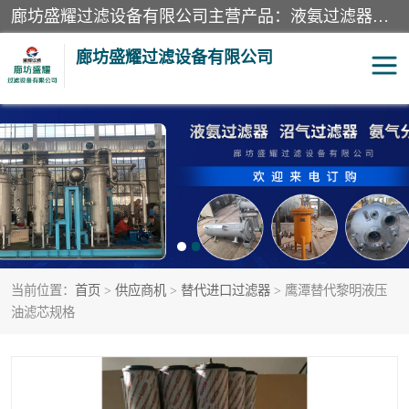
廊坊盛耀过滤设备有限公司主营产品：液氨过滤器、沼气过滤器、氨气分离器、二氧化碳过滤器、过滤器、液氨氨气过滤器、天然气过滤器、管道过滤器、*过滤器、液氨除油除水过滤器、氨气除油除水过滤器、焦炉煤气除焦油过滤器等。
廊坊盛耀过滤设备有限公司
二氧化碳过滤器
过滤器
液氨氨气过滤器
沼气过滤器
天然气过滤器
管道过滤器
当前位置：
首页
>
供应商机
>
替代进口过滤器
> 鹰潭替代黎明液压
甲醇过滤器
液氨除油除水过滤器
油滤芯规格
氨气除油除水过滤器
焦炉煤气除焦油过滤器
硝酸尾气分离器
酸雾聚结分离器