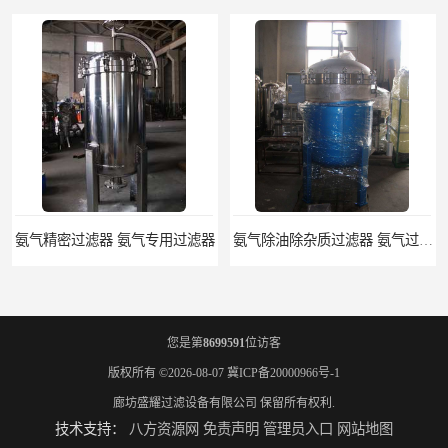
过滤器 氨气专用过滤器
氨气除油除杂质过滤器 氨气过滤器生产厂家
您是第
8699591
位访客
版权所有 ©2026-08-07
冀ICP备20000966号-1
廊坊盛耀过滤设备有限公司
保留所有权利.
技术支持：
八方资源网
免责声明
管理员入口
网站地图