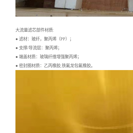
大流量滤芯部件材质:
● 滤材：玻纤，聚丙烯（PP）；
● 支撑/导流层：聚丙烯；
● 端盖材质：玻璃纤维增强聚丙烯；
● 密封圈材质：乙丙橡胶,铁氟龙包氟橡胶。