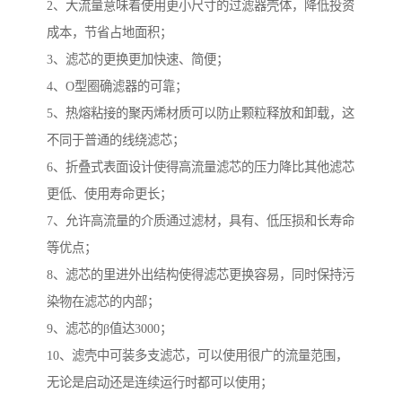
2、大流量意味着使用更小尺寸的过滤器壳体，降低投资
成本，节省占地面积；
3、滤芯的更换更加快速、简便；
4、O型圈确滤器的可靠；
5、热熔粘接的聚丙烯材质可以防止颗粒释放和卸载，这
不同于普通的线绕滤芯；
6、折叠式表面设计使得高流量滤芯的压力降比其他滤芯
更低、使用寿命更长；
7、允许高流量的介质通过滤材，具有、低压损和长寿命
等优点；
8、滤芯的里进外出结构使得滤芯更换容易，同时保持污
染物在滤芯的内部；
9、滤芯的β值达3000；
10、滤壳中可装多支滤芯，可以使用很广的流量范围，
无论是启动还是连续运行时都可以使用；