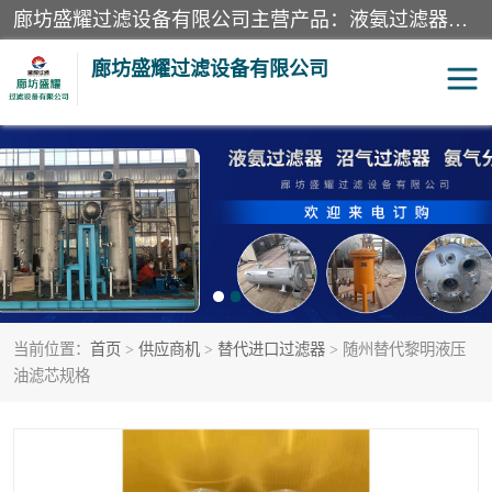
廊坊盛耀过滤设备有限公司主营产品：液氨过滤器、沼气过滤器、氨气分离器、二氧化碳过滤器、过滤器、液氨氨气过滤器、天然气过滤器、管道过滤器、*过滤器、液氨除油除水过滤器、氨气除油除水过滤器、焦炉煤气除焦油过滤器等。
廊坊盛耀过滤设备有限公司
二氧化碳过滤器
过滤器
液氨氨气过滤器
沼气过滤器
天然气过滤器
管道过滤器
当前位置：
首页
>
供应商机
>
替代进口过滤器
> 随州替代黎明液压
甲醇过滤器
液氨除油除水过滤器
油滤芯规格
氨气除油除水过滤器
焦炉煤气除焦油过滤器
硝酸尾气分离器
酸雾聚结分离器