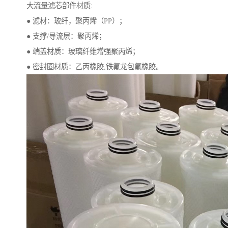
大流量滤芯部件材质:
● 滤材：玻纤，聚丙烯（PP）；
● 支撑/导流层：聚丙烯；
● 端盖材质：玻璃纤维增强聚丙烯；
● 密封圈材质：乙丙橡胶,铁氟龙包氟橡胶。